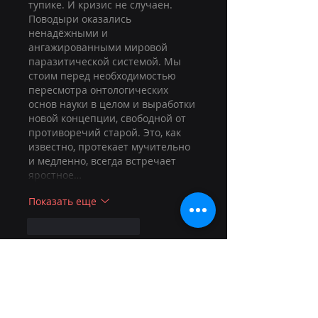
тупике. И кризис не случаен. 
Поводыри оказались 
ненадёжными и 
ангажированными мировой 
паразитической системой. Мы 
стоим перед необходимостью 
пересмотра онтологических 
основ науки в целом и выработки 
новой концепции, свободной от 
противоречий старой. Это, как 
известно, протекает мучительно 
и медленно, всегда встречает 
яростное…
Показать еще
Лайк
Ответить