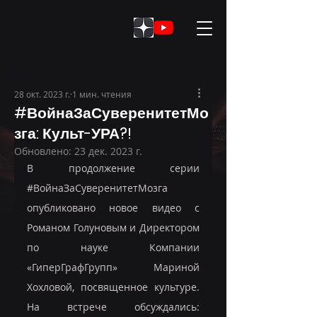
28 окт. 2023 г.
1 мин. чтения
#ВойнаЗаСуверенитетМо
зга: Культ-УРА?!
Обновлено:
23 дек. 2023 г.
В продолжение серии 
#ВойнаЗаСуверенитетМозга
опубликовано новое видео с 
Романом Голуновым и Директором 
по науке Компании 
«ГиперГрафГрупп» Мариной 
Хохловой, посвященное культуре. 
На встрече обсуждались: 