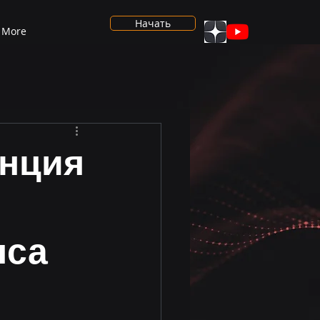
Начать
More
енция
нса