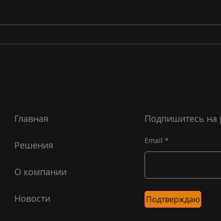
Кибернетика сломалась.
С Н
Просьба не чинить.
Нов
МЕГАТРЕНД ГЕНЕЗИС
ЦИФРЫ
Главная
Подпишитесь на 
Email
Решения
О компании
Новости
Подтверждаю