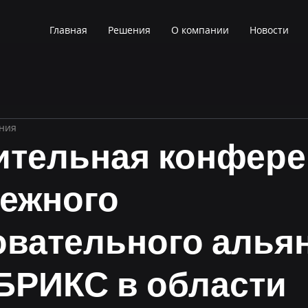
Главная
Решения
О компании
Новости
ения
ительная конфер
ежного
овательного алья
 БРИКС в области