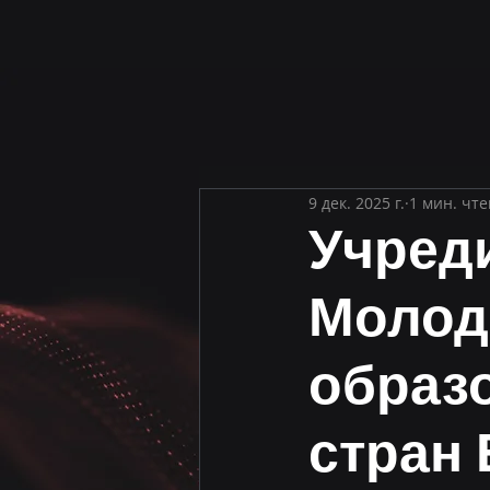
9 дек. 2025 г.
1 мин. чт
Учред
Молод
образ
стран