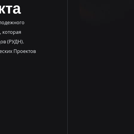
кта
лодежного 
 которая 
в (РУДН). 
ских Проектов 