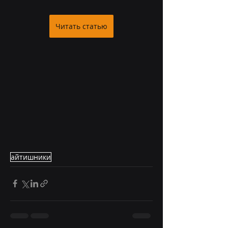
Читать статью
айтишники