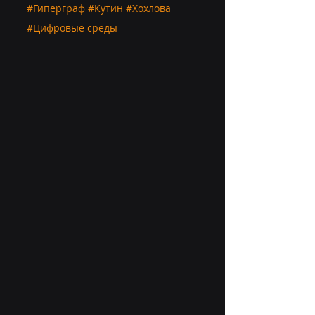
#Гиперграф
#Кутин
#Хохлова
#Цифровые
 среды 